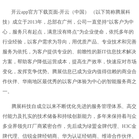
开云app官方下载页面-开云（中国） （以下简称腾展科
技）成立于2013年，总部在广州，公司一直坚持“以客户为中
心，服务只有起点，满意没有终点”为企业使命，依托多年的
行业经验，以客户需求为导向，用优质产品、专业技术和完善
服务为依托，为客户提供专业的、前瞻性的新IT信息技术解决
方案，帮助客户降低运营成本，提高生产效率，快速应对市场
变化，发挥竞争优势。腾展信息已成为业内值得信赖的商业合
作伙伴、华南地区最优秀的以客户体验为中心的智能服务商之
一。
腾展科技自成立以来不断优化先进的服务管理体系、高交
付能力及扎实的技术储备和持续创新能力，多年来保持着与众
多业界领先IT厂商紧密合作，先后成为绿盟金牌代理、H3C金
牌代理、信锐金牌经销商、华为认证经销商、维谛合作伙伴、