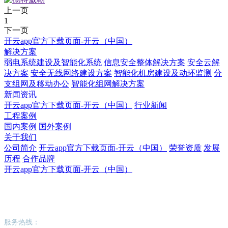
上一页
1
下一页
开云app官方下载页面-开云（中国）
解决方案
弱电系统建设及智能化系统
信息安全整体解决方案
安全云解
决方案
安全无线网络建设方案
智能化机房建设及动环监测
分
支组网及移动办公
智能化组网解决方案
新闻资讯
开云app官方下载页面-开云（中国）
行业新闻
工程案例
国内案例
国外案例
关于我们
公司简介
开云app官方下载页面-开云（中国）
荣誉资质
发展
历程
合作品牌
开云app官方下载页面-开云（中国）
开云app官方下载页面-开云（中国）
服务热线：