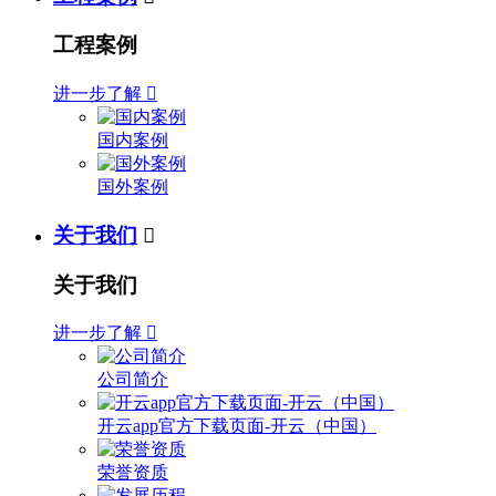
工程案例
进一步了解

国内案例
国外案例
关于我们

关于我们
进一步了解

公司简介
开云app官方下载页面-开云（中国）
荣誉资质