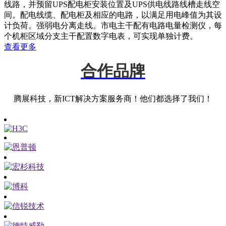
线路，并预留UPS配电柜安装位置及UPS供电线路线槽走线空
间。配电线缆、配电柜及相应的电路，以满足用电峰值为其设
计负荷。强弱电分离走线。市电主干配有电路电量检测仪，每
个机柜区域分支主干配置数字电表，可实现单独计费。
查看更多
合作品牌
腾展科技，新ICT解决方案服务商！他们都选择了我们！