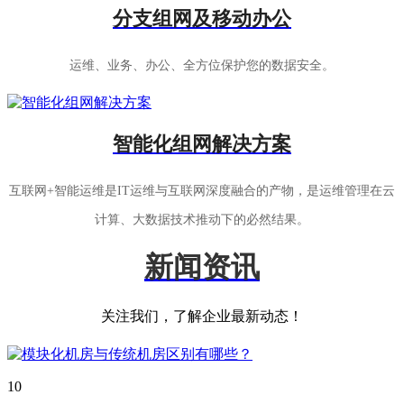
分支组网及移动办公
运维、业务、办公、全方位保护您的数据安全。
智能化组网解决方案
互联网+智能运维是IT运维与互联网深度融合的产物，是运维管理在云
计算、大数据技术推动下的必然结果。
新闻资讯
关注我们，了解企业最新动态！
10