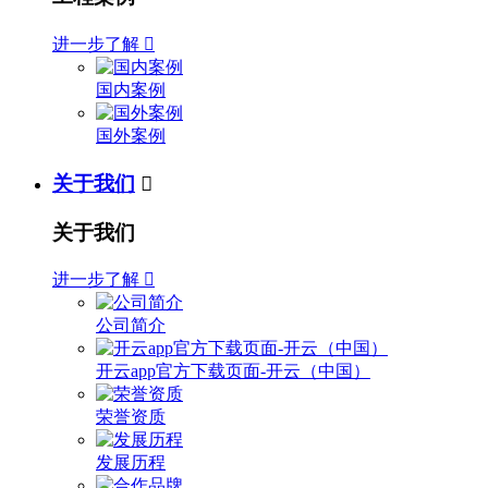
进一步了解

国内案例
国外案例
关于我们

关于我们
进一步了解

公司简介
开云app官方下载页面-开云（中国）
荣誉资质
发展历程