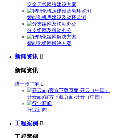
安全无线网络建设方案
智能化机房建设及动环监测
分支组网及移动办公
智能化组网解决方案
新闻资讯

新闻资讯
进一步了解

开云app官方下载页面-开云（中国）
行业新闻
工程案例

工程案例