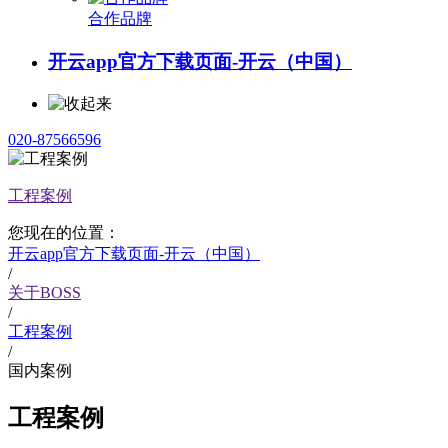
合作品牌
开云app官方下载页面-开云（中国）
020-87566596
工程案例
您现在的位置：
开云app官方下载页面-开云（中国）
/
关于BOSS
/
工程案例
/
国内案例
工程案例