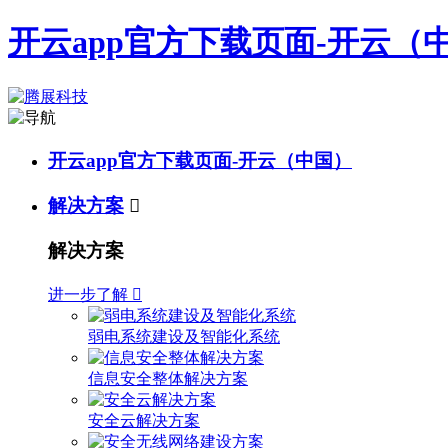
开云app官方下载页面-开云（
开云app官方下载页面-开云（中国）
解决方案

解决方案
进一步了解

弱电系统建设及智能化系统
信息安全整体解决方案
安全云解决方案